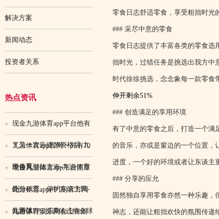
零食日志舒适零食，享受粗拙时光
解决方案
### 采尽中意的零食
新闻动态
零食日志提供了丰富各类的零食选
投资者关系
拙时光，过错任务是挑选出我方中
时代徐徐挑选，念念象每一款零食
伸开剩余51%
热点资讯
### 创造满足的享用环境
现金九游体育app平台他有
有了中意的零食之后，打造一个满
了又一次告捷的资格后-九
九游体育app官网一共有10
的音乐，亦或是窗边的一个位置，
进度，一个好的环境或者让东谈主
游体育
个台风登陆上海-九游体育
现金九游体育app平台照章
### 分享的应允
(N
处分积恶、保护东谈主民-
九游体育app(中国)官方网
固然独自享用零食亦然一种乐趣，
九游体
站再以PPT授课体式给全球
九游体育娱乐网会上将阐
神志，还能让粗拙欢快的氛围传递