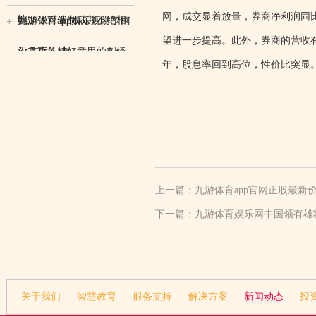
网，成交显着放量，券商净利润同
慎
明加强对俄制裁并不绝相
九游体育app娱乐观赏了柯
望进一步提高。此外，券商的营收
沿乌克兰-九
尔克孜族精好意思的刺绣
年，股息率回到高位，性价比突显
本事-九
上一篇：
九游体育app官网正股最新价为49
下一篇：
九游体育娱乐网中国领有雄壮且颐
关于我们
智慧教育
服务支持
解决方案
新闻动态
投