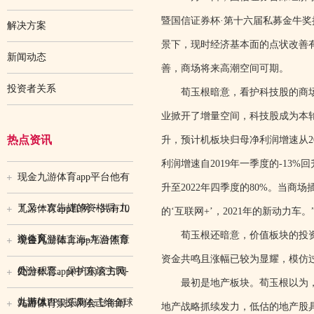
暨国信证券杯·第十六届私募金牛奖
解决方案
景下，现时经济基本面的点状改善
新闻动态
善，商场将来高潮空间可期。
投资者关系
荀玉根暗意，看护科技股的商场干线
业掀开了增量空间，科技股成为本轮
热点资讯
升，预计机板块归母净利润增速从201
利润增速自2019年一季度的-13%
现金九游体育app平台他有
升至2022年四季度的80%。当商
了又一次告捷的资格后-九
九游体育app官网一共有10
的‘互联网+’，2021年的新动力
荀玉根还暗意，价值板块的投资价
游体育
个台风登陆上海-九游体育
现金九游体育app平台照章
资金共鸣且涨幅已较为显耀，模仿
(N
处分积恶、保护东谈主民-
九游体育app(中国)官方网
最初是地产板块。荀玉根以为，
九游体
站再以PPT授课体式给全球
九游体育娱乐网会上将阐
地产战略抓续发力，低估的地产股具