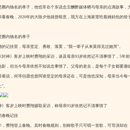
是圈内驰名的孝子，他也常在个东说念主酬酢媒体晒与母亲的点滴故事，
亲看春晚，2020年的大除夕他就曾暗意，我方在上海家里吃着姆妈包的饺
是圈内驰名的孝子
翔的记挂里，母亲坚定、勇敢、落寞，“我一辈子从来莫得见过她哭”。
《封神》客岁上映时费翔的采访，谈及母亲93岁依然记不清事情了，5年
电影，但当今母亲依然不知说念事情了。父母的老去，是每个子女都要濒
搭着说，何等但愿也曾阿谁坚定的母亲还在，可是他也深知，母亲当今每
上”。
神》客岁上映时费翔摄取采访，称母亲93岁依然记不清事情了
的春晚记挂
87年，费翔登上春晚。其时春晚规则，别称歌手只可唱一首歌，可导演却