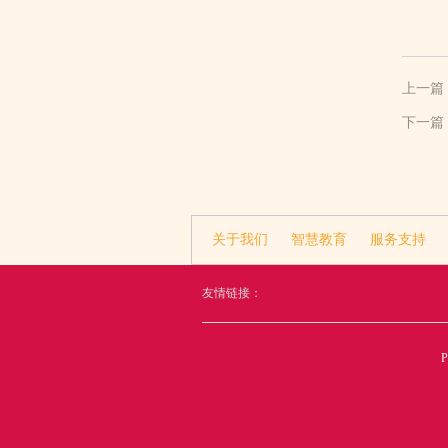
上一篇
下一篇
关于我们
智慧教育
服务支持
友情链接：
P