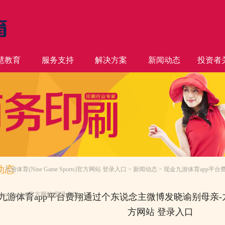
慧教育
服务支持
解决方案
新闻动态
投资者
动态
：
九游体育(Nine Game Sports)官方网站 登录入口
>
新闻动态
> 现金九游体育app平
 Game Sports)官方网站 登录入口
九游体育app平台费翔通过个东说念主微博发晓谕别母亲-九游体育(N
方网站 登录入口