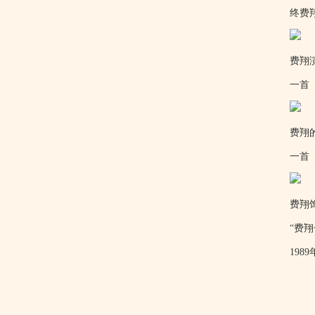
终费
费翔
一首
费翔
一首
费翔
“费
198