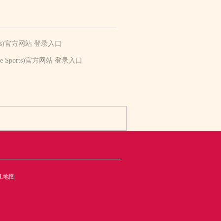
ts)官方网站 登录入口
Sports)官方网站 登录入口
ML地图