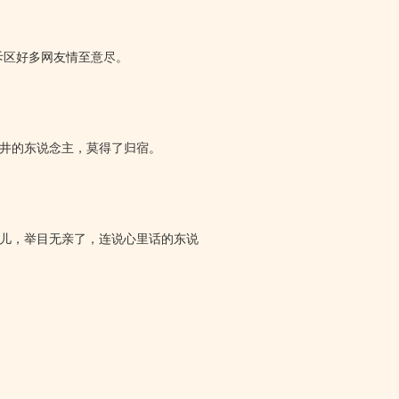
斥区好多网友情至意尽。
背井的东说念主，莫得了归宿。
孤儿，举目无亲了，连说心里话的东说