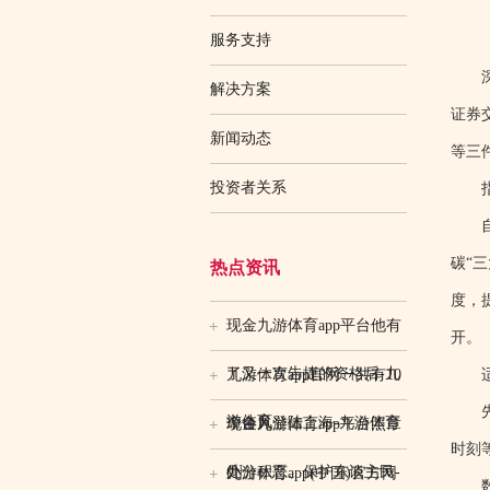
服务支持
深交
解决方案
证券
新闻动态
等三
投资者关系
指南
自创
碳“
热点资讯
度，
现金九游体育app平台他有
开。
了又一次告捷的资格后-九
九游体育app官网一共有10
适
先进
游体育
个台风登陆上海-九游体育
现金九游体育app平台照章
时刻
(N
处分积恶、保护东谈主民-
九游体育app(中国)官方网
数字