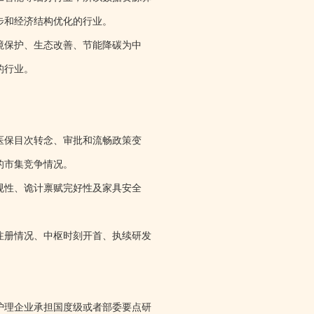
步和经济结构优化的行业。
保护、生态改善、节能降碳为中
的行业。
保目次转念、审批和流畅政策变
的市集竞争情况。
性、诡计禀赋完好性及家具安全
册情况、中枢时刻开首、执续研发
理企业承担国度级或者部委要点研