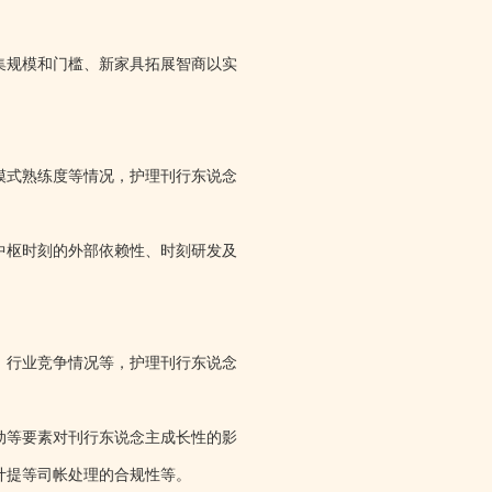
规模和门槛、新家具拓展智商以实
式熟练度等情况，护理刊行东说念
枢时刻的外部依赖性、时刻研发及
行业竞争情况等，护理刊行东说念
等要素对刊行东说念主成长性的影
计提等司帐处理的合规性等。