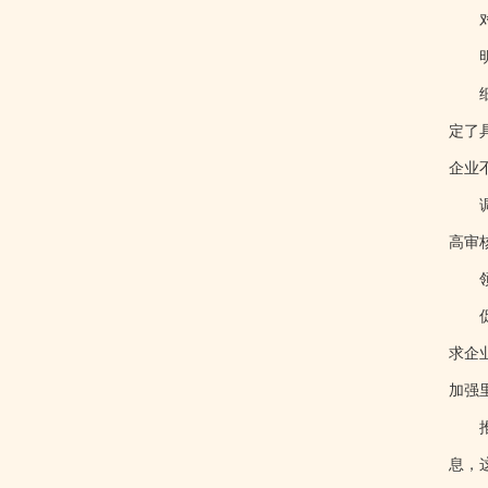
对企
明确
细化
定了
企业
调处
高审
领导
促使
求企
加强
推进
息，