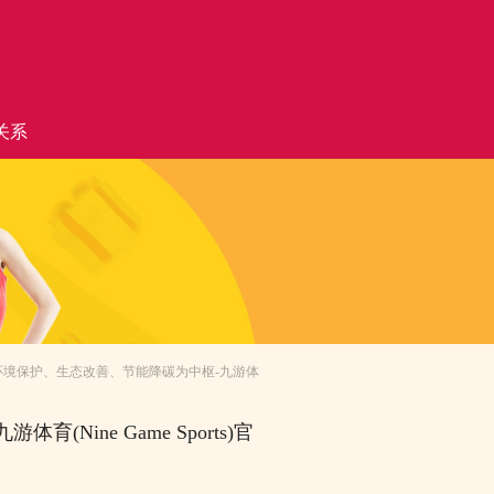
关系
以环境保护、生态改善、节能降碳为中枢-九游体
ine Game Sports)官