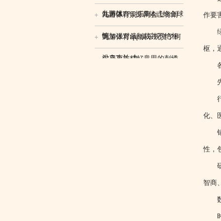
九游体
站再以PPT授课体式给全球
九游体育娱乐网会上将阐
作要
绿色
慎
明加强对俄制裁并不绝相
九游体育app娱乐观赏了柯
枢，
沿乌克兰-九
尔克孜族精好意思的刺绣
各领
本事-九
先进
行业
化、
销售
性，
研发
智商
数字
时刻