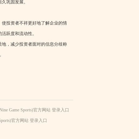
恒久巩固发展。
使投资者不祥更好地了解企业的情
的活跃度和流动性。
地，减少投资者面对的信息分歧称
。
Game Sports)官方网站 登录入口
Sports)官方网站 登录入口