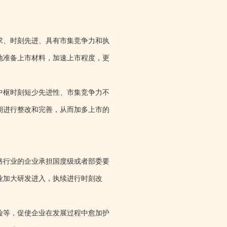
、时刻先进、具有市集竞争力和执
地准备上市材料，加速上市程度，更
枢时刻短少先进性、市集竞争力不
期进行整改和完善，从而加多上市的
行业的企业承担国度级或者部委要
业加大研发进入，执续进行时刻改
等，促使企业在发展过程中愈加护