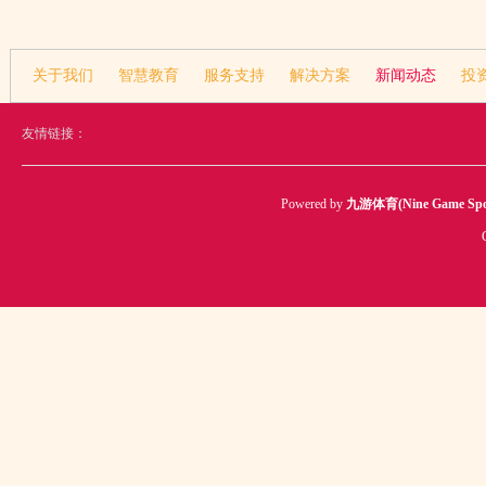
关于我们
智慧教育
服务支持
解决方案
新闻动态
投
友情链接：
Powered by
九游体育(Nine Game S