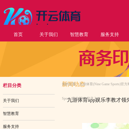
首页
关于我们
智慧教育
服务支持
新闻动态
你的位置：
九游体育(Nine Game Sports)
栏目分类
Sports)官方网站 登录入口
九游体育app娱乐李教才领先建
关于我们
智慧教育
服务支持