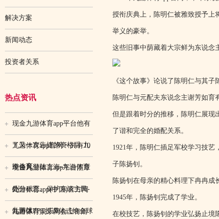
授衔庆典上，陈明仁被雅致授予上
解决方案
举义的豪举。
新闻动态
这些旧事中荫藏着大宗鲜为东说念
投资者关系
《这个故事》论说了陈明仁与其子
热点资讯
陈明仁与元配夫东说念主谢芳如育
但是跟着时分的推移，陈明仁展现
现金九游体育app平台他有
了谐和完全的婚配关系。
了又一次告捷的资格后-九
九游体育app官网一共有10
1921年，陈明仁插足军校学习技
子陈扬钊。
游体育
个台风登陆上海-九游体育
现金九游体育app平台照章
陈扬钊在母亲的精心料理下冉冉成
(N
处分积恶、保护东谈主民-
九游体育app(中国)官方网
1945年，陈扬钊完成了学业。
九游体
站再以PPT授课体式给全球
九游体育娱乐网会上将阐
在校技艺，陈扬钊的学业弘扬止境