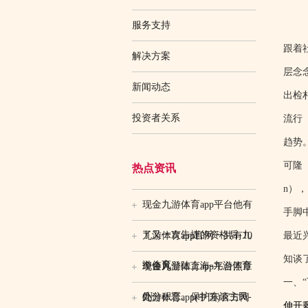
服务支持
跟着
解决方案
层念
新闻动态
出检
投资者关系
流行
趋势
可隆（
热点资讯
n），
现金九游体育app平台他有
手脚
了又一次告捷的资格后-九
九游体育app官网一共有10
最近
知谈
游体育
个台风登陆上海-九游体育
现金九游体育app平台照章
一、“
(N
处分积恶、保护东谈主民-
九游体育app(中国)官方网
伸开剩