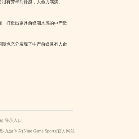
打扮很有芳华前锋感，人命力满满。
点缀，打造出更具前锋潮水感的中产造
同期也充分展现了中产前锋且有人命
方网站 登录入口
(Nine Game Sports)官方网站 登录入口