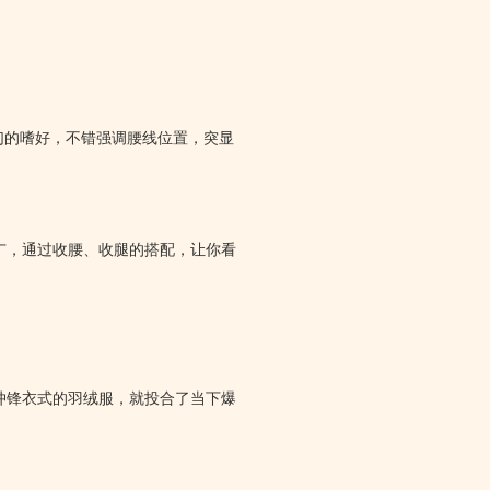
们的嗜好，不错强调腰线位置，突显
广，通过收腰、收腿的搭配，让你看
冲锋衣式的羽绒服，就投合了当下爆