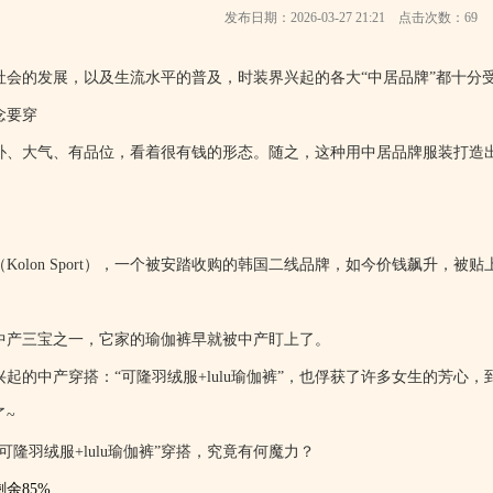
发布日期：2026-03-27 21:21 点击次数：69
社会的发展，以及生流水平的普及，时装界兴起的各大“中居品牌”都十分
念要穿
朴、大气、有品位，看着很有钱的形态。随之，这种用中居品牌服装打造出
。
Kolon Sport），一个被安踏收购的韩国二线品牌，如今价钱飙升，被贴上
中产三宝之一，它家的瑜伽裤早就被中产盯上了。
兴起的中产穿搭：“可隆羽绒服+lulu瑜伽裤”，也俘获了许多女生的芳心
了~
可隆羽绒服+lulu瑜伽裤”穿搭，究竟有何魔力？
余85%