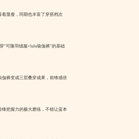
看着显瘦，同期也丰富了穿搭档次
可隆羽绒服+lulu瑜伽裤”的基础
瑜伽裤变成三层叠穿成果，前锋感倍
前锋把握力的极大磨练，不错让蓝本