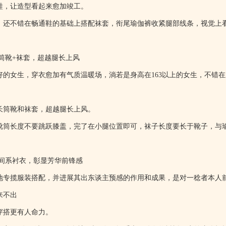
鞋，让造型看起来愈加竣工。
，还不错在畅通鞋的基础上搭配袜套，衔尾瑜伽裤收紧腿部线条，视觉上
.长筒靴+袜套，超越腿长上风
好的女生，穿衣愈加有气质温暖场，淌若是身高在163以上的女生，不错在穿“
长筒靴和袜套，超越腿长上风。
靴筒长度不要跳跃膝盖，完了在小腿位置即可，袜子长度要长于靴子，与
.腰间系衬衣，彰显芳华前锋感
地专揽服装搭配，并进展其出东谈主预感的作用和成果，是对一稔者本人
来不出
穿搭更有人命力。