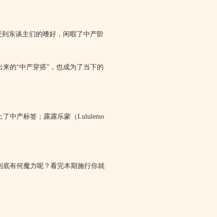
受到东谈主们的嗜好，闲暇了中产阶
来的“中产穿搭”，也成为了当下的
了中产标签；露露乐蒙（Lululemo
，到底有何魔力呢？看完本期施行你就